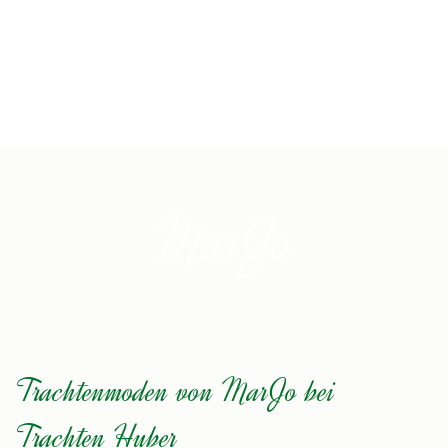
MarJo
Trachtenmoden von MarJo bei
Trachten Huber